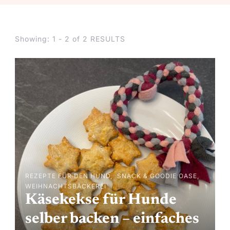
Showing: 1 - 2 of 2 RESULTS
REZEPTE FÜR DEN HUND
SNACK & GOODIE OASE
WEIHNACHTSBÄCKEREI
Käsekekse für Hunde
selber backen – einfaches