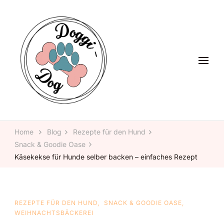
Glückliche Pfoten, glückliches Herz – Doggi-Dog, alles rund um
Doggi-Dog
den Hund.
Home
Blog
Rezepte für den Hund
Snack & Goodie Oase
Käsekekse für Hunde selber backen – einfaches Rezept
REZEPTE FÜR DEN HUND
SNACK & GOODIE OASE
WEIHNACHTSBÄCKEREI