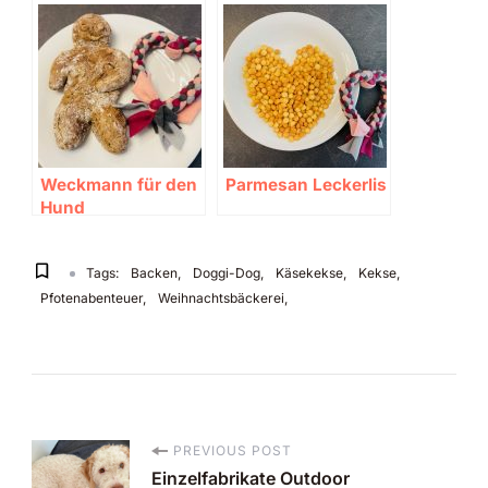
Leckerlis backen
und genießen 🐶
Weckmann für den
Parmesan Leckerlis
Hund
Tags:
Backen
Doggi-Dog
Käsekekse
Kekse
Pfotenabenteuer
Weihnachtsbäckerei
PREVIOUS POST
P
Einzelfabrikate Outdoor