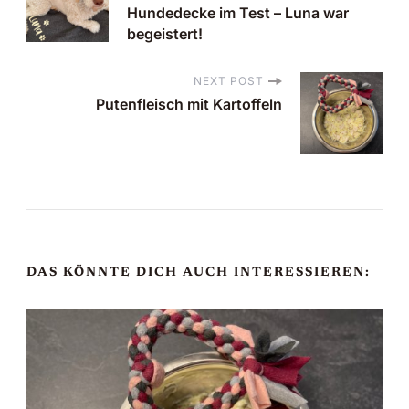
Hundedecke im Test – Luna war
o
begeistert!
s
NEXT POST
Putenfleisch mit Kartoffeln
t
N
a
v
DAS KÖNNTE DICH AUCH INTERESSIEREN:
i
g
a