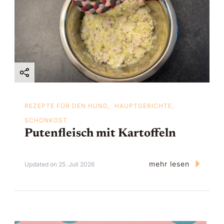
t
i
o
n
REZEPTE FÜR DEN HUND
HAUPTGERICHTE
SCHONKOST
Putenfleisch mit Kartoffeln
mehr lesen
Updated on
25. Juli 2026