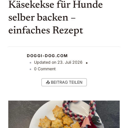
Käsekekse für Hunde
selber backen –
einfaches Rezept
DOGGI-DOG.COM
Updated on
23. Juli 2026
on
0 Comment
Käsekekse
für
📤 BEITRAG TEILEN
Hunde
selber
backen
–
einfaches
Rezept