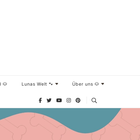
d 🐶
Lunas Welt 🐾
Über uns 🐶
Search