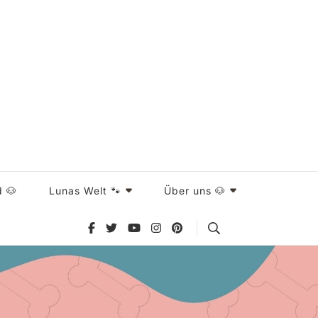
d 🐶
Lunas Welt 🐾
Über uns 🐶
Search