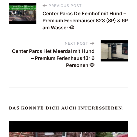
PREVIOUS POST
P
Center Parcs De Eemhof mit Hund –
Premium Ferienhäuser 823 (8P) & 6P
o
am Wasser 🐶
s
NEXT POST
Center Parcs Het Meerdal mit Hund
t
– Premium Ferienhaus für 6
Personen 🐶
N
a
v
DAS KÖNNTE DICH AUCH INTERESSIEREN:
i
g