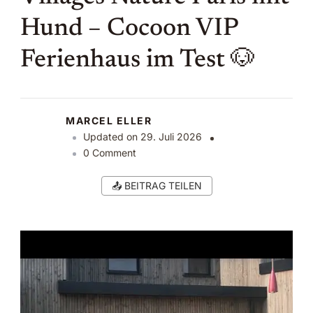
Hund – Cocoon VIP
Ferienhaus im Test 🐶
MARCEL ELLER
Updated on
29. Juli 2026
on
0 Comment
Villages
Nature
📤 BEITRAG TEILEN
Paris
mit
Hund
–
Cocoon
VIP
Ferienhaus
im