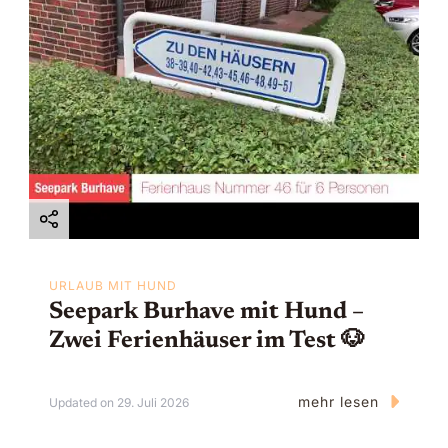
a
t
i
o
n
URLAUB MIT HUND
Seepark Burhave mit Hund –
Zwei Ferienhäuser im Test 🐶
mehr lesen
Updated on
29. Juli 2026