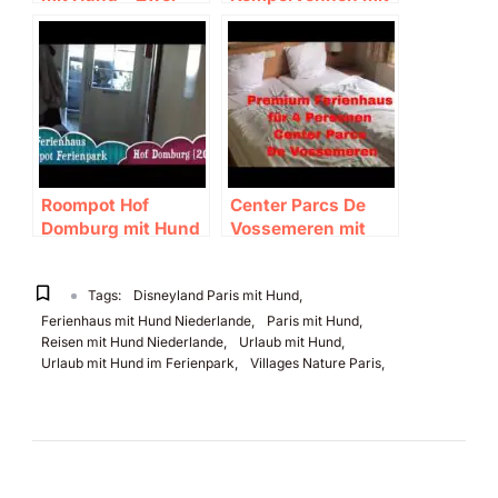
Ferienhäuser im
Hund – VIP-Haus
Test 🐶
464 im Test 🐶
Roompot Hof
Center Parcs De
Domburg mit Hund
Vossemeren mit
– Ferienpark in
Hund – Premium
Zeeland 🐶
Ferienhaus im Test
Tags:
Disneyland Paris mit Hund
🐶
Ferienhaus mit Hund Niederlande
Paris mit Hund
Reisen mit Hund Niederlande
Urlaub mit Hund
Urlaub mit Hund im Ferienpark
Villages Nature Paris