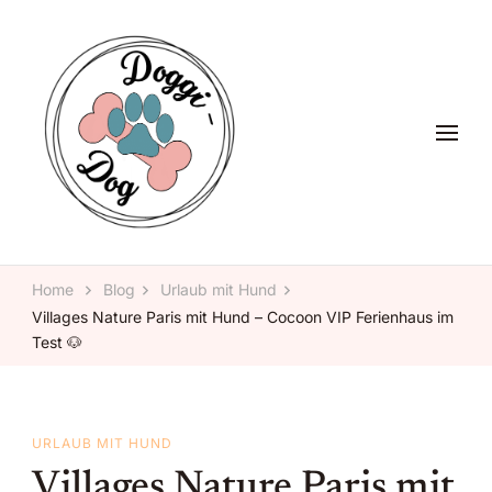
Glückliche Pfoten, glückliches Herz – Doggi-Dog, alles rund um
Doggi-Dog
den Hund.
Home
Blog
Urlaub mit Hund
Villages Nature Paris mit Hund – Cocoon VIP Ferienhaus im
Test 🐶
URLAUB MIT HUND
Villages Nature Paris mit