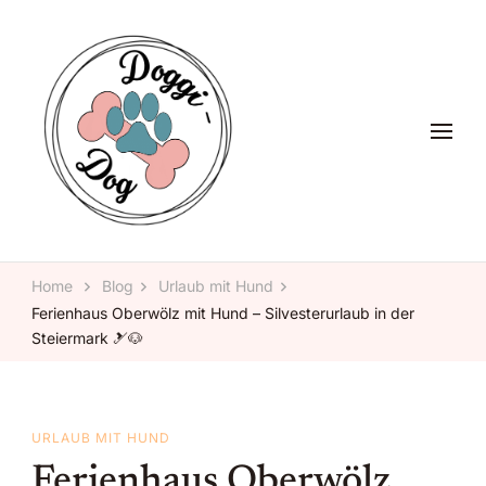
Glückliche Pfoten, glückliches Herz – Doggi-Dog, alles rund um
Doggi-Dog
den Hund.
Home
Blog
Urlaub mit Hund
Ferienhaus Oberwölz mit Hund – Silvesterurlaub in der
Steiermark 🎿🐶
URLAUB MIT HUND
Ferienhaus Oberwölz