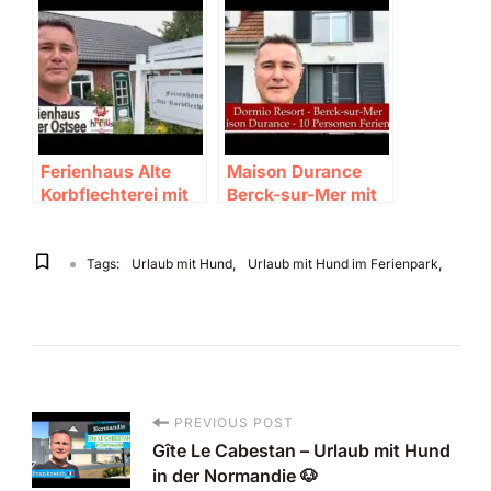
in Grasberg 🐄
Ferienhaus im Test
🐶
Ferienhaus Alte
Maison Durance
Korbflechterei mit
Berck-sur-Mer mit
Hund – Reetdach-
Hund 🐶
Ferienhaus an der
Ostsee 🐶
Tags:
Urlaub mit Hund
Urlaub mit Hund im Ferienpark
PREVIOUS POST
P
Gîte Le Cabestan – Urlaub mit Hund
in der Normandie 🐶