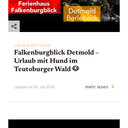
i
o
n
URLAUB MIT HUND
Falkenburgblick Detmold –
Urlaub mit Hund im
Teutoburger Wald 🐶
mehr lesen
Updated on
30. Juli 2026