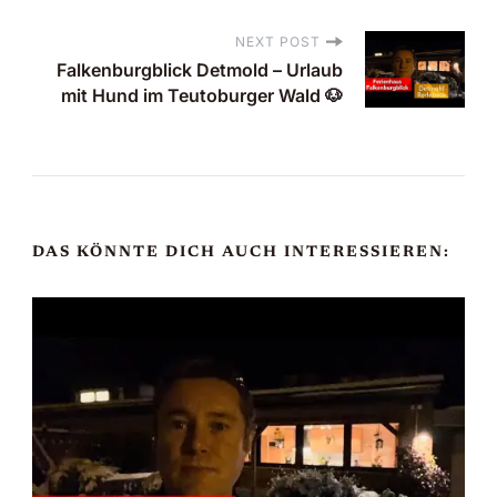
o
s
NEXT POST
Falkenburgblick Detmold – Urlaub
mit Hund im Teutoburger Wald 🐶
t
N
a
DAS KÖNNTE DICH AUCH INTERESSIEREN:
v
i
g
a
t