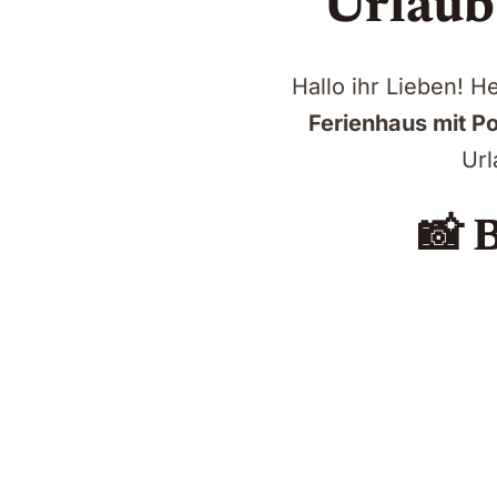
Urlaub
Hallo ihr Lieben! H
Ferienhaus mit Po
Url
📸 