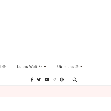
d 🐶
Lunas Welt 🐾
Über uns 🐶
Search