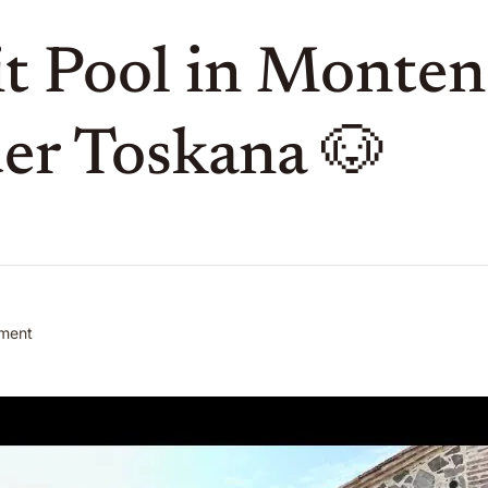
t Pool in Monten
er Toskana 🐶
on
ment
Ferienhaus
mit
Pool
in
Montenero
–