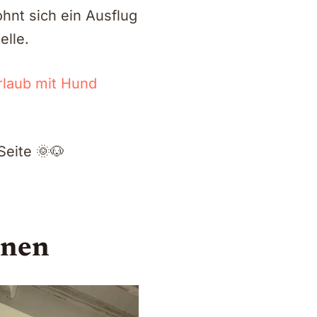
ohnt sich ein Ausflug
elle.
rlaub mit Hund
eite 🌞🐶
nnen