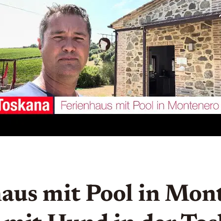
Urlaub
mit
Hund
in
der
Toskana
🐶
aus mit Pool in Mon