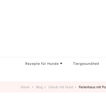
Glückliche Pfoten, glückliches Herz – Doggi-Dog, alle
Doggi-Dog
Rezepte für Hunde
Tiergesundheit
Home
Blog
Urlaub mit Hund
Ferienhaus mit Po