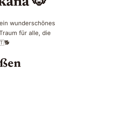
kana 🐶
in ein wunderschönes
 Traum für alle, die
🇹🐕
ußen